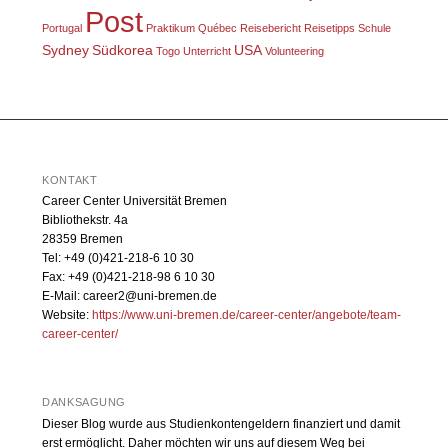
Post
Portugal
Praktikum
Québec
Reisebericht
Reisetipps
Schule
Sydney
Südkorea
USA
Togo
Unterricht
Volunteering
KONTAKT
Career Center Universität Bremen
Bibliothekstr. 4a
28359 Bremen
Tel: +49 (0)421-218-6 10 30
Fax: +49 (0)421-218-98 6 10 30
E-Mail: career2@uni-bremen.de
Website:
https://www.uni-bremen.de/career-center/angebote/team-
career-center/
DANKSAGUNG
Dieser Blog wurde aus Studienkontengeldern finanziert und damit
erst ermöglicht. Daher möchten wir uns auf diesem Weg bei