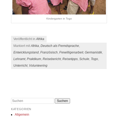
Kindergarten in Togo
Veröffentlicht in
Afrika
Markiert mit
Afrika
,
Deutsch als Fremdsprache
,
Entwicklungsland
,
Französisch
,
Frewilligenarbeit
,
Germanistik
,
Lehramt
,
Praktikum
,
Reisebericht
,
Reisetipps
,
Schule
,
Togo
,
Unterricht
,
Volunteering
Beitrags-Navigation
Suchen
KATEGORIEN
Allgemein