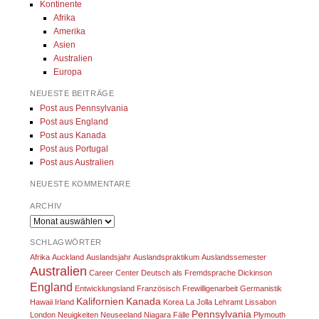
Kontinente
Afrika
Amerika
Asien
Australien
Europa
NEUESTE BEITRÄGE
Post aus Pennsylvania
Post aus England
Post aus Kanada
Post aus Portugal
Post aus Australien
NEUESTE KOMMENTARE
ARCHIV
Archiv
SCHLAGWÖRTER
Afrika
Auckland
Auslandsjahr
Auslandspraktikum
Auslandssemester
Australien
Career Center
Deutsch als Fremdsprache
Dickinson
England
Entwicklungsland
Französisch
Frewilligenarbeit
Germanistik
Kalifornien
Kanada
Hawaii
Irland
Korea
La Jolla
Lehramt
Lissabon
Pennsylvania
London
Neuigkeiten
Neuseeland
Niagara Fälle
Plymouth