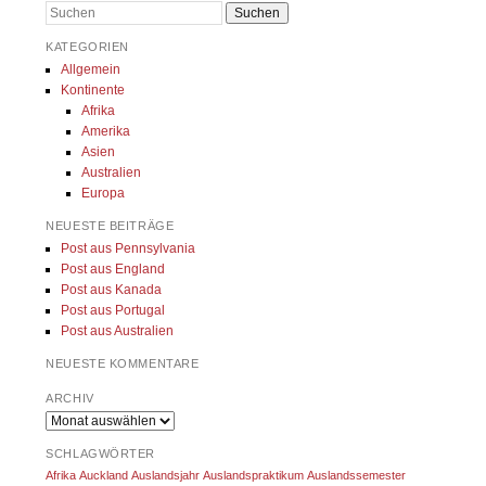
Suchen
KATEGORIEN
Allgemein
Kontinente
Afrika
Amerika
Asien
Australien
Europa
NEUESTE BEITRÄGE
Post aus Pennsylvania
Post aus England
Post aus Kanada
Post aus Portugal
Post aus Australien
NEUESTE KOMMENTARE
ARCHIV
Archiv
SCHLAGWÖRTER
Afrika
Auckland
Auslandsjahr
Auslandspraktikum
Auslandssemester