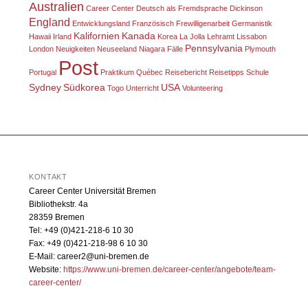
Australien
Career Center
Deutsch als Fremdsprache
Dickinson
England
Entwicklungsland
Französisch
Frewilligenarbeit
Germanistik
Kalifornien
Kanada
Hawaii
Irland
Korea
La Jolla
Lehramt
Lissabon
Pennsylvania
London
Neuigkeiten
Neuseeland
Niagara Fälle
Plymouth
Post
Portugal
Praktikum
Québec
Reisebericht
Reisetipps
Schule
Sydney
Südkorea
USA
Togo
Unterricht
Volunteering
KONTAKT
Career Center Universität Bremen
Bibliothekstr. 4a
28359 Bremen
Tel: +49 (0)421-218-6 10 30
Fax: +49 (0)421-218-98 6 10 30
E-Mail: career2@uni-bremen.de
Website:
https://www.uni-bremen.de/career-center/angebote/team-
career-center/