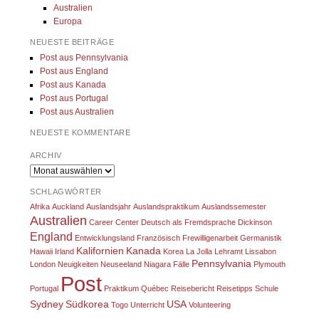
Australien
Europa
NEUESTE BEITRÄGE
Post aus Pennsylvania
Post aus England
Post aus Kanada
Post aus Portugal
Post aus Australien
NEUESTE KOMMENTARE
ARCHIV
Archiv
SCHLAGWÖRTER
Afrika
Auckland
Auslandsjahr
Auslandspraktikum
Auslandssemester
Australien
Career Center
Deutsch als Fremdsprache
Dickinson
England
Entwicklungsland
Französisch
Frewilligenarbeit
Germanistik
Kalifornien
Kanada
Hawaii
Irland
Korea
La Jolla
Lehramt
Lissabon
Pennsylvania
London
Neuigkeiten
Neuseeland
Niagara Fälle
Plymouth
Post
Portugal
Praktikum
Québec
Reisebericht
Reisetipps
Schule
Sydney
Südkorea
USA
Togo
Unterricht
Volunteering