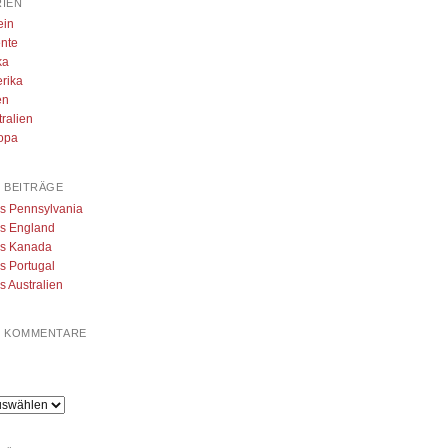
IEN
ein
ente
ka
rika
en
tralien
opa
 BEITRÄGE
us Pennsylvania
us England
us Kanada
s Portugal
s Australien
E KOMMENTARE