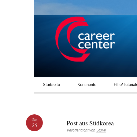
UNIVERSITÄT BREMEN
Springe zum Inhalt
Startseite
Kontinente
Hilfe/Tutorial
Okt.
Post aus Südkorea
25
Veröffentlicht von
StuMi