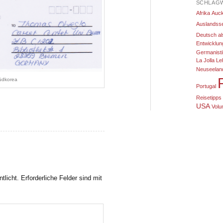
SCHLAG
Afrika
Auck
Auslandss
Deutsch a
Entwicklun
Germanisti
La Jolla
Le
Neuseelan
üdkorea
Portugal
Reisetipps
USA
Volu
tlicht.
Erforderliche Felder sind mit