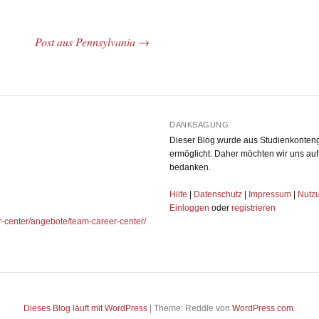
Post aus Pennsylvania
→
DANKSAGUNG
Dieser Blog wurde aus Studienkontenge
ermöglicht. Daher möchten wir uns a
bedanken.
Hilfe
|
Datenschutz
|
Impressum
|
Nutz
Einloggen
oder
registrieren
r-center/angebote/team-career-center/
Dieses Blog läuft mit WordPress
|
Theme: Reddle von
WordPress.com
.