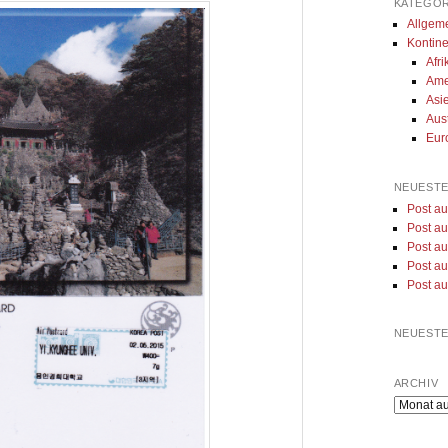
KATEGOR
Allgem
Kontin
Afri
Ame
Asi
Aus
Eur
NEUESTE
Post a
Post a
Post a
Post au
Post au
NEUEST
ARCHIV
Archiv