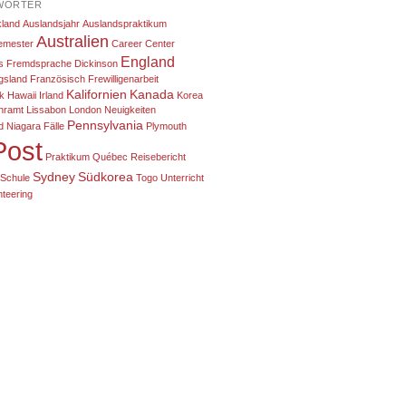
WÖRTER
land
Auslandsjahr
Auslandspraktikum
Australien
emester
Career Center
England
ls Fremdsprache
Dickinson
gsland
Französisch
Frewilligenarbeit
Kalifornien
Kanada
k
Hawaii
Irland
Korea
hramt
Lissabon
London
Neuigkeiten
Pennsylvania
d
Niagara Fälle
Plymouth
Post
Praktikum
Québec
Reisebericht
Sydney
Südkorea
Schule
Togo
Unterricht
nteering