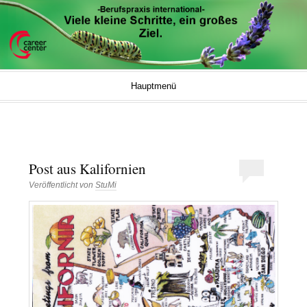
Career Center Blog
UNIVERSITÄT BREMEN
Springe zum Inhalt
Hauptmenü
Post aus Kalifornien
Veröffentlicht von
StuMi