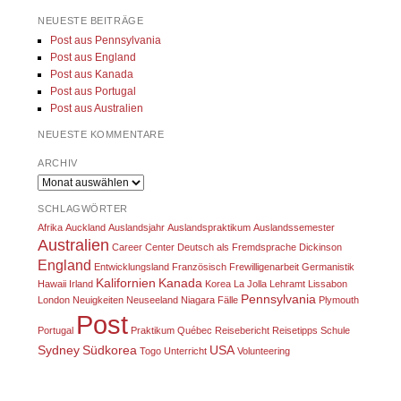
NEUESTE BEITRÄGE
Post aus Pennsylvania
Post aus England
Post aus Kanada
Post aus Portugal
Post aus Australien
NEUESTE KOMMENTARE
ARCHIV
Archiv
SCHLAGWÖRTER
Afrika
Auckland
Auslandsjahr
Auslandspraktikum
Auslandssemester
Australien
Career Center
Deutsch als Fremdsprache
Dickinson
England
Entwicklungsland
Französisch
Frewilligenarbeit
Germanistik
Kalifornien
Kanada
Hawaii
Irland
Korea
La Jolla
Lehramt
Lissabon
Pennsylvania
London
Neuigkeiten
Neuseeland
Niagara Fälle
Plymouth
Post
Portugal
Praktikum
Québec
Reisebericht
Reisetipps
Schule
Sydney
Südkorea
USA
Togo
Unterricht
Volunteering